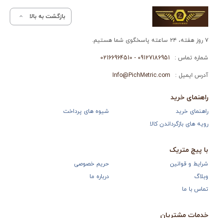
بازگشت به بالا
۷ روز هفته، ۲۴ ساعته پاسخگوی شما هستیم.
شماره تماس :
09127186951 - 02166964510
آدرس ایمیل :
Info@PichMetric.com
راهنمای خرید
راهنمای خرید
شیوه های پرداخت
رویه های بازگرداندن کالا
با پیچ متریک
شرایط و قوانین
حریم خصوصی
وبلاگ
درباره ما
تماس با ما
خدمات مشتریان