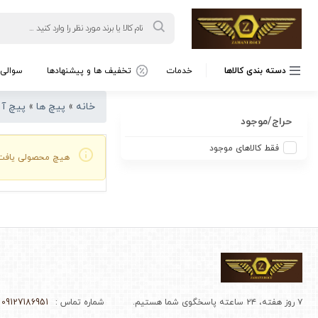
Products
search
دسته بندی کالاها
خدمات
تخفیف ها و پیشنهادها
سوالی 
خانه
»
پیچ ها
»
پیچ آل
حراج/موجود
فقط کالاهای موجود
هیچ محصولی یافت
۷ روز هفته، ۲۴ ساعته پاسخگوی شما هستیم.
شماره تماس :
09127186951 - 02166964510