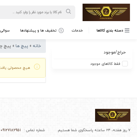
Products
search
دسته بندی کالاها
خدمات
تخفیف ها و پیشنهادها
سوالی 
خانه
»
پیچ ها
»
پیچ چو
حراج/موجود
فقط کالاهای موجود
هیچ محصولی یافت
۷ روز هفته، ۲۴ ساعته پاسخگوی شما هستیم.
شماره تماس :
09127186951 - 02166964510