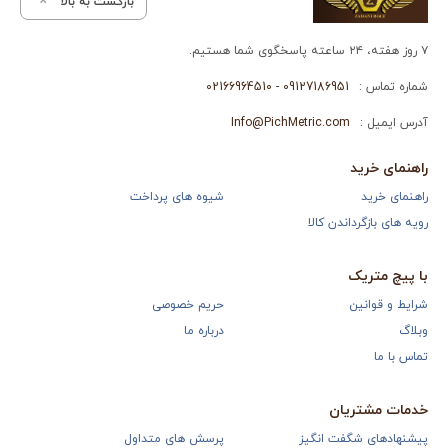
بازگشت به بالا
۷ روز هفته، ۲۴ ساعته پاسخگوی شما هستیم.
شماره تماس :
09127186951 - 02166964510
آدرس ایمیل :
Info@PichMetric.com
راهنمای خرید
راهنمای خرید
شیوه های پرداخت
رویه های بازگرداندن کالا
با پیچ متریک
شرایط و قوانین
حریم خصوصی
وبلاگ
درباره ما
تماس با ما
خدمات مشتریان
پیشنهادهای شگفت انگیز
پرسش های متداول