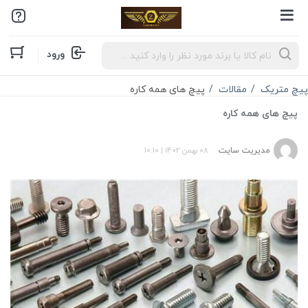
Products
ورود
search
پیچ متریک
مقالات
پیچ های همه کاره
پیچ های همه کاره
مدیریت سایت
08 بهمن 1402
|
10:10