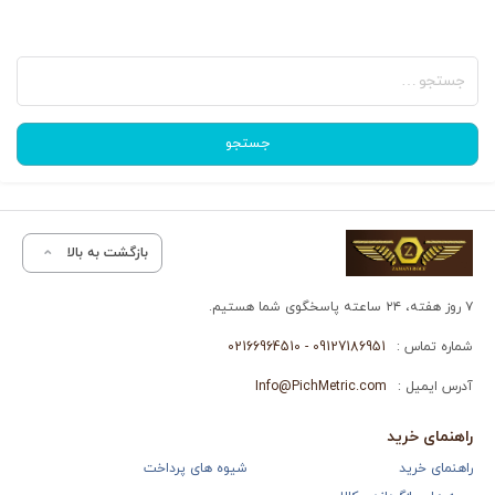
جستجو
برای:
جستجو
بازگشت به بالا
۷ روز هفته، ۲۴ ساعته پاسخگوی شما هستیم.
شماره تماس :
09127186951 - 02166964510
آدرس ایمیل :
Info@PichMetric.com
راهنمای خرید
راهنمای خرید
شیوه های پرداخت