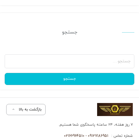
جستجو
جستجو
برای:
جستجو
بازگشت به بالا
۷ روز هفته، ۲۴ ساعته پاسخگوی شما هستیم.
شماره تماس :
09127186951 - 02166964510