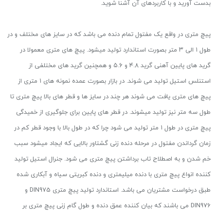
بدست آورید و با کاربردهای آن آشنا شوید.
پیچ متری در واقع یک مفتول تمام دنده می باشد که در سایز های مختلف و در
طول ۱ الی ۳ متر بصورت استاندارد تولید میشود. پیچ های متری معمولا در
گرید های پایین آهنی گرید ۴.۸ و ۵.۶ و همچنین گرید های مختلفی از
استنلس استیل تولید می شوند. در بازار بصورت عمده نمونه های ۱ متری از
پیچ های متری یافت می شوند هر چند در سایز ها و قطر های بالا پیچ متری تا
طول سه متر نیز تولید میشوند. در قطر های پایین برای جلوگیری از خمیدگی
پیچ متری در طول ۱ متر تولید می شود چرا که در طول بالا با وجود قطر کم در
زمان گرداندن مفتول در مرحله دنده زنی گشتاور بالایی که ایجاد میشود سبب
خم شدن و به اصطلاح تاب برداشتن پیچ متری می شود. جنرال استیل تولید
کننده انواع پیچ متری با دنده میلیمتری و دنده کبریتی سیاه و آبکاری شده
طبق درخواست مشتریان می باشد. استاندارد تولید پیچ متری DIN975 و
DIN976 می باشند که بیان کننده عمق دنده و طول گام زنی پیچ متری بر