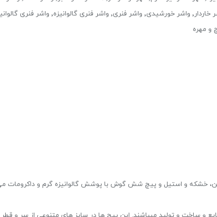
تخت گالوانیزه٬ واشر تخت گالوانیزه گرم٬ واشر چهار گوش٬ واشر خاردار٬ واشر خورشیدی٬ واشر فنری٬ واشر فنری گالوانیزه٬ واشر 
ن، خشکه و استیل و پیچ شش گوش با پوشش گالوانیزه گرم و داکرومات م
ع و ساخت و تولید میباشند. این پیچ ها در سایز های متنوعی از سر و قطر