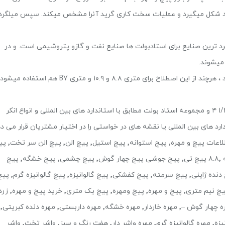
لگرد شکل میگیرد و عملیات سخت کاری گرید آنرا مشخص میکند. سپس میلگرد
د ترین صنایع برای استادبولت ها صنایع نفت و گازو پتروشیمی است. و در
میشوند.
میلگردهای آهنی تمام رزوه را بیشتر بنام پیچ متری میشناسند ، هرچند از این اصطلاح برای متری ۸.۸ و ۱۰.۹ و متری B7 هم استفاده میش
شرکت کیمیاصنعت پیچ استاد بولت در قطر های ” ۳/۸ الی “ ۱/۲ ۴ و مجموعه استاد بولت مطابق با استاندارد های بین المللی و انواع انکر
ارد های بین المللی یا نقشه های در خواستی را در اختیار مشتریان قرار می د
در پایین صفحه تصاویری از استاد بولت ها مشاهده میکنید اطلاعات پیچ و مهره٬
الن مغزی٬ پیچ اهنی-٬ پیچ تک خار٬ پیچ تمام رزوه پیچ خشکه ۸.۸٬ پیچ تی٬ پیچ جوشی پیچ چهار گوش٬ پیچ چشمی٬ پیچ خشگه٬ پیچ
خودکار٬ پیچ دنده درشت ، تولید انواع پیچ٬ پیچ دنده ریز٬ پیچ دنده ژاپنی٬ پیچ سرمته٬ پیچ کفشکی٬ پیچ گالوان
گالوانیزه الکتریکی ( سفید٬ مهره٬ مهره اهنی٬ مهره باریک)٬ مهره چهار گوش –٬ مهره خاردار٬ مهره خشگه٬ مهره داربستی٬ مهره دنده کبریتی٬
مهره شش گوش-٬ مهره فلنچی٬ مهره کاسه نمدی-٬ مهره گالوانیزه٬ مهره گالوانیزه گرم٬ مهره واشر دار٬ هفت رنگ و سبز٬ واشر تخت٬ واشر