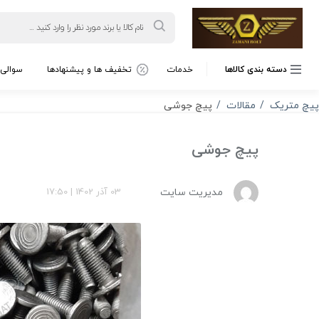
Products
search
دسته بندی کالاها
خدمات
تخفیف ها و پیشنهادها
سوالی 
پیچ متریک
مقالات
پیچ جوشی
پیچ جوشی
مدیریت سایت
03 آذر 1402
|
17:50