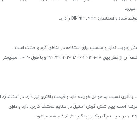
 میرود.
ل رطوبت ندارد و مناسب برای استفاده در مناطق گرم و خشک است .
این پیچ با کلاس ۸.۸ ، ۱۰.۹ و ۱۲.۹ موجود است و سایز های مختلف آن از قطر پیچ ۸-۱۰-۱۲-۱۴-۱۶-۱۸-۲۰-۲۲-۲۴-۲۶ و با طول ۲۰-۱۰۰ میلیمتر
 نسبت به عوامل خورنده دارد و قیمت بالاتری نیز دارد. در استاندارد ای
Din و Din 931 و در سایز های مختلف M6-M36 قابل عرضه است. پیچ شش گوش استیل در صنایع مختلف کاربرد دارد و دارای