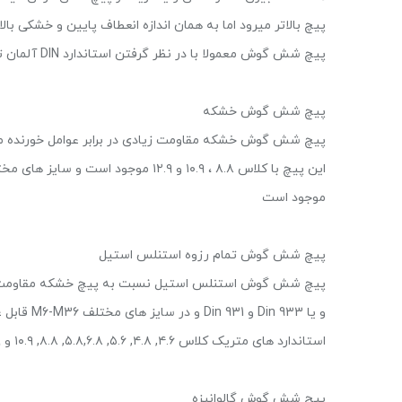
پیچ بالاتر میرود اما به همان اندازه انعطاف پایین و خشکی بالا
پیچ شش گوش معمولا با در نظر گرفتن استاندارد DIN آلمان تولید شده و استاندارد DIN 912 , 933 را دارد.
پیچ شش گوش خشکه
پیچ شش گوش خشکه مقاومت زیادی در برابر عوامل خورنده مث
موجود است
پیچ شش گوش تمام رزوه استنلس استیل
پیچ شش گوش استنلس استیل نسبت به پیچ خشکه مقاومت بالاتری
و یا  933
استاندارد های متریک کلاس ۴.۶, ۴.۸, ۵.۶, ۵.۸,۶.۸, ۸.۸, ۱۰.۹ و ۱۲.۹ و در سیستم آمریکایی با گرید ۲, ۵, ۸ عرضم میشود
پیچ شش گوش گالوانیزه