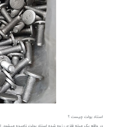
استاد بولت چیست ؟
در واقع یک میله فلزی رزوه شده استاد بولت نامیده میشود. ال