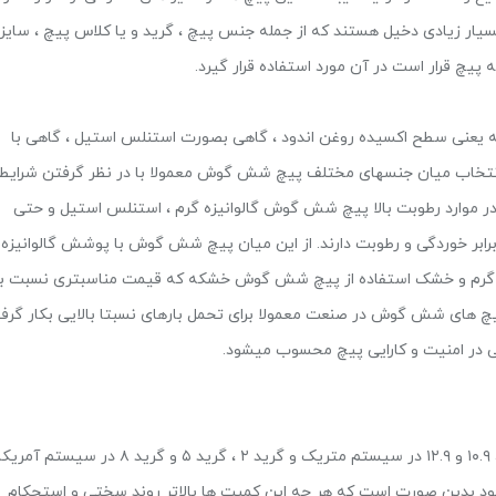
ر زیادی دخیل هستند که از جمله جنس پیچ ، گرید و یا کلاس پیچ ، سایز
 پیچ قرار است در آن مورد استفاده قرار گیرد.
 یعنی سطح اکسیده روغن اندود ، گاهی بصورت استنلس استیل ، گاهی با
انتخاب میان جنسهای مختلف پیچ شش گوش معمولا با در نظر گرفتن شرایط
در موارد رطوبت بالا پیچ شش گوش گالوانیزه گرم ، استنلس استیل و حتی
ابر خوردگی و رطوبت دارند. از این میان پیچ شش گوش با پوشش گالوانیزه
ناطق گرم و خشک استفاده از پیچ شش گوش خشکه که قیمت مناسبتری نسبت ب
 پیچ های شش گوش در صنعت معمولا برای تحمل بارهای نسبتا بالایی بکار گرف
ی در امنیت و کارایی پیچ محسوب میشود.
پیچ های شش گوش یا پیچ هگزاگون معمولا دارای کلاس ۸.۸ ، ۱۰.۹ و ۱۲.۹ در سیستم متریک و گرید ۲ ، گرید ۵ و گرید ۸
د بدین صورت است که هر چه این کمیت ها بالاتر روند سختی و استحکام