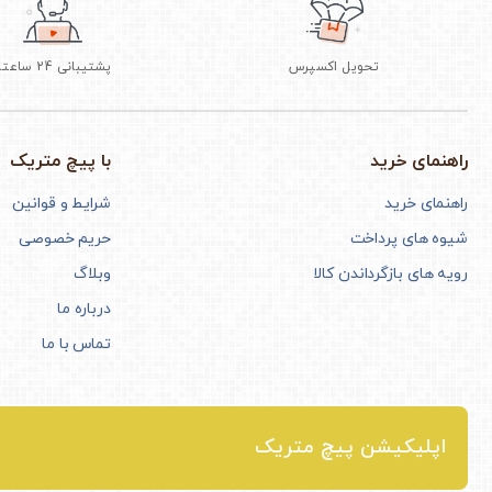
تحویل اکسپرس
پشتیبانی 24 ساعته
راهنمای خرید
با پیچ متریک
راهنمای خرید
شرایط و قوانین
شیوه های پرداخت
حریم خصوصی
رویه های بازگرداندن کالا
وبلاگ
درباره ما
تماس با ما
اپلیکیشن پیچ متریک