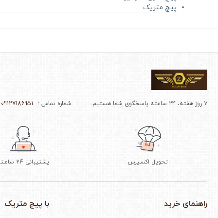
پیچ متریک
۷ روز هفته، ۲۴ ساعته پاسخگوی شما هستیم.
شماره تماس :
09127186951 - 02166964510
تحویل اکسپرس
پشتیبانی 24 ساعته
راهنمای خرید
با پیچ متریک