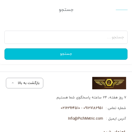
جستجو
جستجو
برای:
جستجو
بازگشت به بالا
۷ روز هفته، ۲۴ ساعته پاسخگوی شما هستیم.
شماره تماس :
09127186951 - 02166964510
آدرس ایمیل :
Info@PichMetric.com