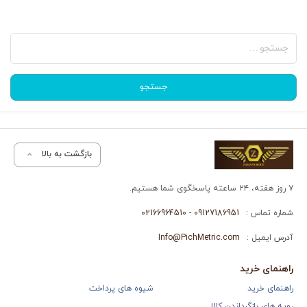
جستجو
برای:
جستجو
بازگشت به بالا
۷ روز هفته، ۲۴ ساعته پاسخگوی شما هستیم.
شماره تماس :
09127186951 - 02166964510
آدرس ایمیل :
Info@PichMetric.com
راهنمای خرید
راهنمای خرید
شیوه های پرداخت
رویه های بازگرداندن کالا