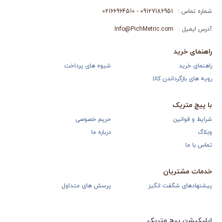
شماره تماس :
09127186951 - 02166964510
آدرس ایمیل :
Info@PichMetric.com
راهنمای خرید
راهنمای خرید
شیوه های پرداخت
رویه های بازگرداندن کالا
با پیچ متریک
شرایط و قوانین
حریم خصوصی
وبلاگ
درباره ما
تماس با ما
خدمات مشتریان
پیشنهادهای شگفت انگیز
پرسش های متداول
اپلیکیشن پیچ متریک