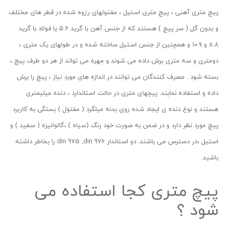
پیچ متری آهنی ، پیچ متری استیل ، مفتولهای رزوه شده در قطر های مختلف
و بدون گل ( سر پیچ ) هستند که از جنس آهن با گرید ۵.۶ یا فولاد با گرید
۸.۸ و ۱۰.۹ و همچنین از جنس استیل ساخته شده و در طولهای یک متری ،
دومتری و سه متری برش داده می شوند و مهره می تواند از هر دو طرف پیچ ،
بسته شود . مصرف کنندگان می توانند در اندازه های مورد نیاز ، پیچ را برش
داده و استفاده نمایند. پیچهای متری در حالت استاندارد ، دنده میلیمتری
هستند و نوع دنده ی ایجاد شده روی بدنه میلگرد ( مفتول ) بستگی به کاربرد
پیچ مورد نظر دارد و در ضمن به صورت خود رنگ (سیاه ) ،گالوانیزه ( سفید ) و
استیل ،در دسترس می باشند. دو استاندار din 975 ,din 976 را بخاطر داشته
باشید.
پیچ متری کجا استفاده می
شود ؟