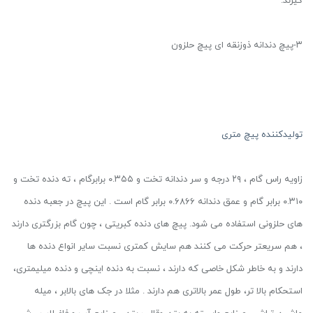
گیرند.
۳-پیچ دندانه ذوزنقه ای پیچ حلزون
تولیدکننده پیچ متری
زاویه راس گام ، ۲۹ درجه و سر دندانه تخت و ۰.۳۵۵ برابرگام ، ته دنده تخت و
۰.۳۱۰ برابر گام و عمق دندانه ۰.۶۸۶۶ برابر گام است . این پیچ در جعبه دنده
های حلزونی استفاده می شود. پیچ های دنده کبریتی ، چون گام بزرگتری دارند
، هم سریعتر حرکت می کنند هم سایش کمتری نسبت سایر انواع دنده ها
دارند و به خاطر شکل خاصی که دارند ، نسبت به دنده اینچی و دنده میلیمتری،
استحکام بالا تر، طول عمر بالاتری هم دارند . مثلا در جک های بالابر ، میله