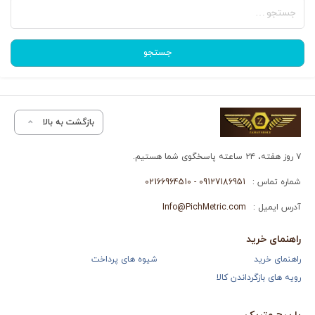
برای:
جستجو
بازگشت به بالا
۷ روز هفته، ۲۴ ساعته پاسخگوی شما هستیم.
شماره تماس :
09127186951 - 02166964510
آدرس ایمیل :
Info@PichMetric.com
راهنمای خرید
راهنمای خرید
شیوه های پرداخت
رویه های بازگرداندن کالا